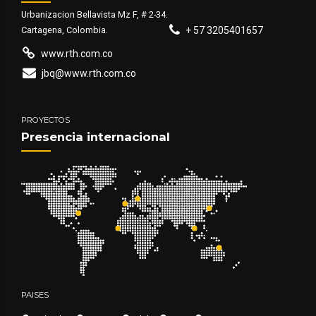
Urbanizacion Bellavista Mz F, # 2-34.
Cartagena, Colombia.
+ 57 3205401657
www.rth.com.co
jbq@www.rth.com.co
PROYECTOS
Presencia internacional
PAISES